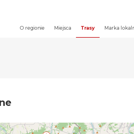
O regionie
Miejsca
Trasy
Marka lokal
tne