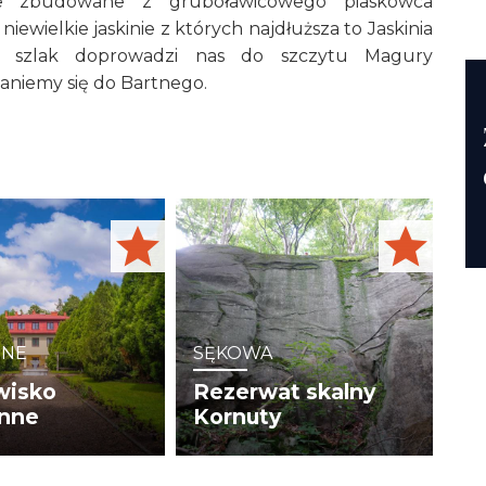
lne zbudowane z gruboławicowego piaskowca
ewielkie jaskinie z których najdłuższa to Jaskinia
u szlak doprowadzi nas do szczytu Magury
aniemy się do Bartnego.
NNE
SĘKOWA
wisko
Rezerwat skalny
nne
Kornuty
sko położone w
Rezerwat chroni
 Magurskiego
wychodnie skalne