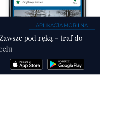
APLIKACJA MOBILNA
Zawsze pod ręką - traf do
celu