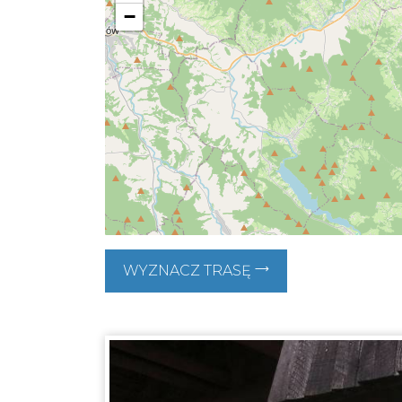
−
WYZNACZ TRASĘ