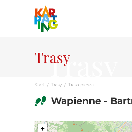
Trasy
Trasy
Start
Trasy
Trasa piesza
Wapienne - Bar
+