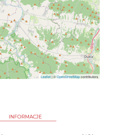
Leaflet
|
©
OpenStreetMap
contributors
INFORMACJE