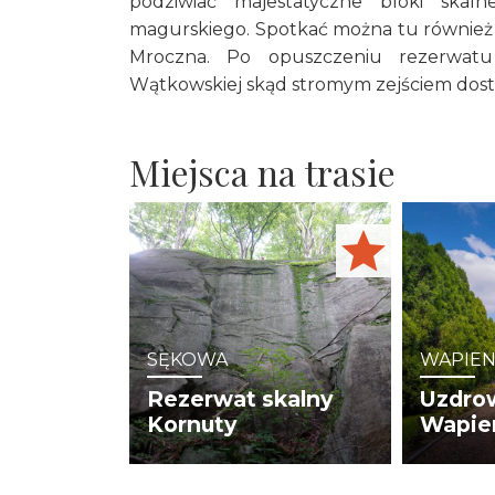
podziwiać majestatyczne bloki ska
magurskiego. Spotkać można tu również ni
Mroczna. Po opuszczeniu rezerwat
Wątkowskiej skąd stromym zejściem dost
Miejsca na trasie
SĘKOWA
WAPIE
o
Rezerwat skalny
Uzdro
Kornuty
Wapie
ołożone w
Rezerwat chroni
Uzdrowi
rskiego
wychodnie skalne
otulinie