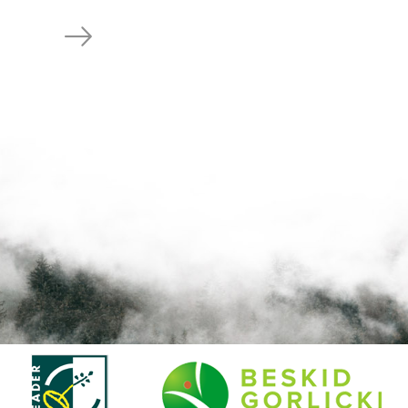
arodowego, jest
piaskowców magurskich
z najmniejszych
ukształtowane w wyniku
.
procesów erozji...