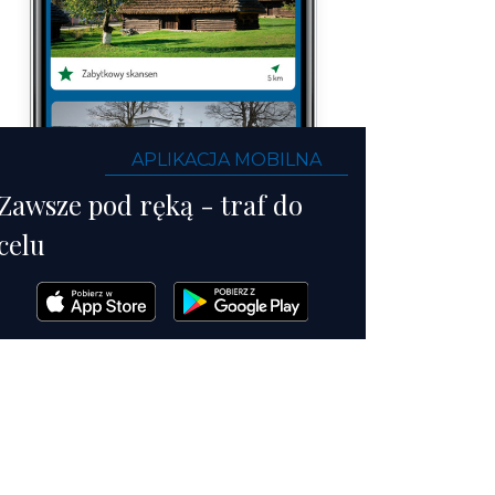
APLIKACJA MOBILNA
Zawsze pod ręką - traf do
celu