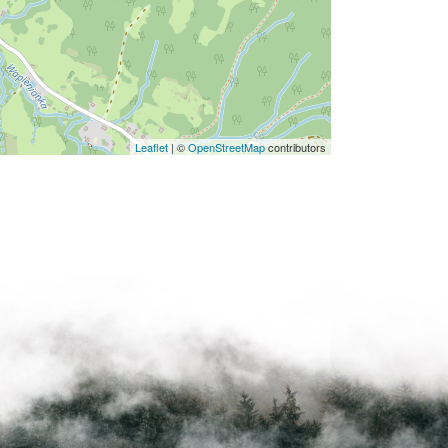
Leaflet
|
©
OpenStreetMap
contributors