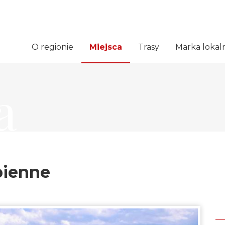
O regionie
Miejsca
Trasy
Marka lokal
a
pienne