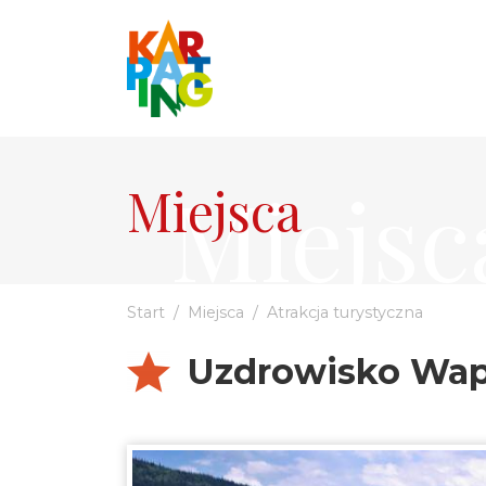
Miejsc
Miejsca
Start
Miejsca
Atrakcja turystyczna
Uzdrowisko Wa