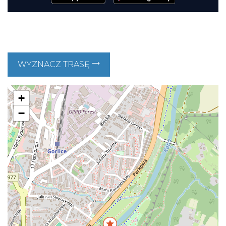
WYZNACZ TRASĘ
+
−