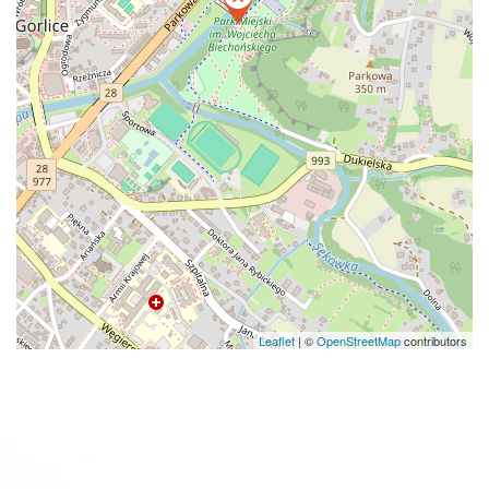
Leaflet
|
©
OpenStreetMap
contributors