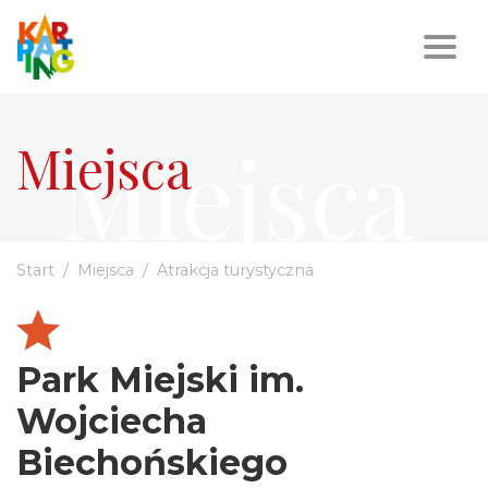
Miejsca
Miejsca
Start
Miejsca
Atrakcja turystyczna
Park Miejski im.
Wojciecha
Biechońskiego