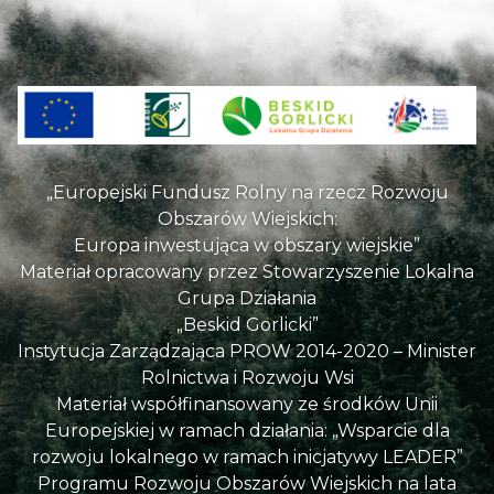
„Europejski Fundusz Rolny na rzecz Rozwoju
Obszarów Wiejskich:
Europa inwestująca w obszary wiejskie”
Materiał opracowany przez Stowarzyszenie Lokalna
Grupa Działania
„Beskid Gorlicki”
Instytucja Zarządzająca PROW 2014-2020 – Minister
Rolnictwa i Rozwoju Wsi
Materiał współfinansowany ze środków Unii
Europejskiej w ramach działania: „Wsparcie dla
rozwoju lokalnego w ramach inicjatywy LEADER”
Programu Rozwoju Obszarów Wiejskich na lata