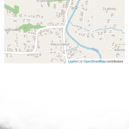
Leaflet
|
©
OpenStreetMap
contributors