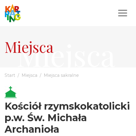
Miejsca
Miejsca
Start
Miejsca
Miejsca sakralne
Kościół rzymskokatolicki
p.w. Św. Michała
Archanioła