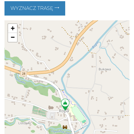
WYZNACZ TRASĘ
+
−