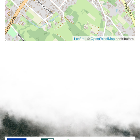
Leaflet
|
©
OpenStreetMap
contributors