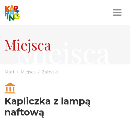
Miejsca
Miejsca
Start
Miejsca
Zabytki
Kapliczka z lampą
naftową