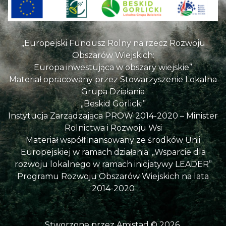
„Europejski Fundusz Rolny na rzecz Rozwoju
Obszarów Wiejskich:
Europa inwestująca w obszary wiejskie”
Materiał opracowany przez Stowarzyszenie Lokalna
Grupa Działania
„Beskid Gorlicki”
Instytucja Zarządzająca PROW 2014-2020 – Minister
Rolnictwa i Rozwoju Wsi
Materiał współfinansowany ze środków Unii
Europejskiej w ramach działania: „Wsparcie dla
rozwoju lokalnego w ramach inicjatywy LEADER”
Programu Rozwoju Obszarów Wiejskich na lata
2014-2020
Stworzone przez
Amistad
© 2026.